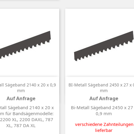


Kurzinfo
Kurzinfo
all Sägeband 2140 x 20 x 0,9
BI-Metall Sägeband 2450 x 27 x 
mm
mm
Auf Anfrage
Auf Anfrage
Preis
Preis
tall Sägeband 2140 x 20 x
Bi-Metall Sägeband 2450 x 27
m für Bandsägenmodelle:
0,9 mm
 2200 XL, 2200 DAXL, 787
verschiedene Zahnteilungen
XL, 787 DA XL
lieferbar