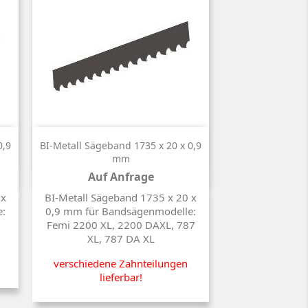

Kurzinfo
0,9
BI-Metall Sägeband 1735 x 20 x 0,9
mm
Auf Anfrage
Preis
 x
BI-Metall Sägeband 1735 x 20 x
e:
0,9 mm für Bandsägenmodelle:
Femi 2200 XL, 2200 DAXL, 787
XL, 787 DA XL
verschiedene Zahnteilungen
lieferbar!