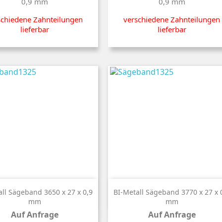
0,9 mm
0,9 mm
schiedene Zahnteilungen
verschiedene Zahnteilungen
lieferbar
lieferbar


Kurzinfo
Kurzinfo
all Sägeband 3650 x 27 x 0,9
BI-Metall Sägeband 3770 x 27 x 
mm
mm
Auf Anfrage
Auf Anfrage