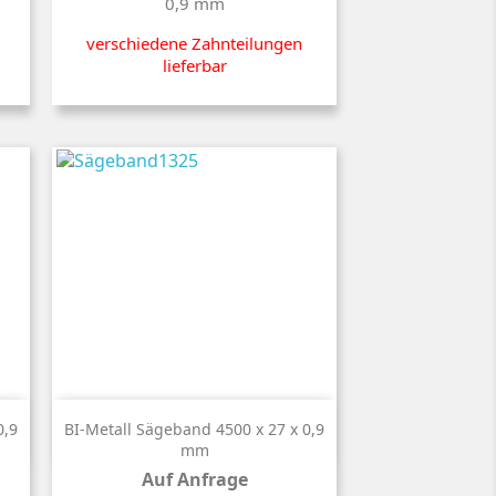
0,9 mm
verschiedene Zahnteilungen
lieferbar

Kurzinfo
0,9
BI-Metall Sägeband 4500 x 27 x 0,9
mm
Auf Anfrage