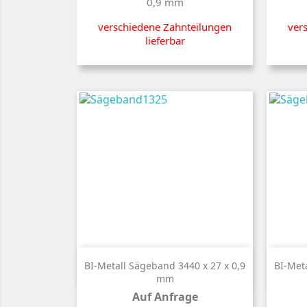
0,9 mm
verschiedene Zahnteilungen
ver
lieferbar

Kurzinfo
BI-Metall Sägeband 3440 x 27 x 0,9
BI-Met
mm
Auf Anfrage