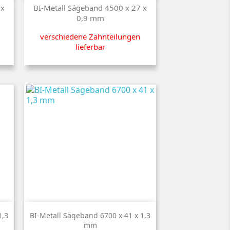
Preis
 x
BI-Metall Sägeband 4500 x 27 x
0,9 mm
verschiedene Zahnteilungen
lieferbar

Kurzinfo
1,3
BI-Metall Sägeband 6700 x 41 x 1,3
mm