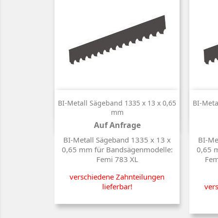

Kurzinfo
BI-Metall Sägeband 1335 x 13 x 0,65
BI-Meta
mm
Auf Anfrage
Preis
BI-Metall Sägeband 1335 x 13 x
BI-Me
0,65 mm für Bandsägenmodelle:
0,65 
Femi 783 XL
Fem
verschiedene Zahnteilungen
lieferbar!
ver