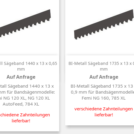


Kurzinfo
Kurzinfo
ll Sägeband 1440 x 13 x 0,65
BI-Metall Sägeband 1735 x 13 x 
mm
mm
Auf Anfrage
Auf Anfrage
Preis
Preis
tall Sägeband 1440 x 13 x
BI-Metall Sägeband 1735 x 13
mm für Bandsägenmodelle:
0,9 mm für Bandsägenmodell
i NG 120 XL, NG 120 XL
Femi NG 160, 785 XL
AutoFeed, 784 XL
verschiedene Zahnteilungen
schiedene Zahnteilungen
lieferbar!
lieferbar!