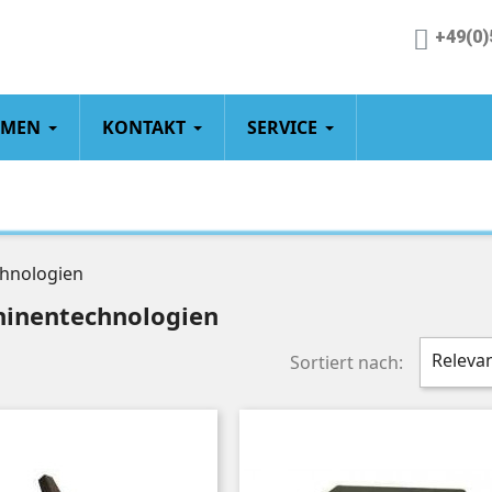
+49(0)
HMEN
KONTAKT
SERVICE
chnologien
hinentechnologien
Releva
Sortiert nach: