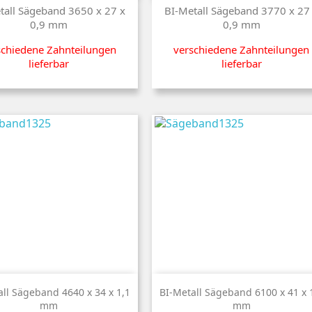
Preis
Preis
tall Sägeband 3650 x 27 x
BI-Metall Sägeband 3770 x 27
0,9 mm
0,9 mm
schiedene Zahnteilungen
verschiedene Zahnteilungen
lieferbar
lieferbar


Kurzinfo
Kurzinfo
all Sägeband 4640 x 34 x 1,1
BI-Metall Sägeband 6100 x 41 x 
mm
mm