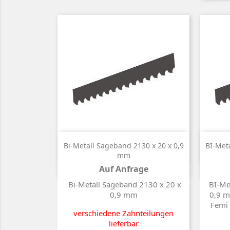

Kurzinfo
Bi-Metall Sägeband 2130 x 20 x 0,9
BI-Met
mm
Auf Anfrage
Preis
Bi-Metall Sägeband 2130 x 20 x
BI-Me
0,9 mm
0,9 m
Femi
verschiedene Zahnteilungen
lieferbar