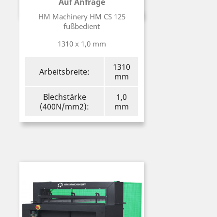
Auf Anfrage
Preis
HM Machinery HM CS 125
fußbedient
1310 x 1,0 mm
1310
Arbeitsbreite:
mm
Blechstärke
1,0
(400N/mm2):
mm