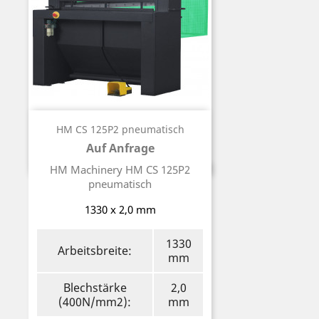
HM CS 125P2 pneumatisch
Auf Anfrage
Preis
HM Machinery HM CS 125P2
pneumatisch
1330 x 2,0 mm
1330
Arbeitsbreite:
mm
Blechstärke
2,0
(400N/mm2):
mm