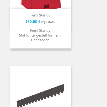
Femi Standy
Preis
Preis
180,00 €
zzgl. MwSt.
Femi Standy
Stahluntergestell für Femi
Bandsägen