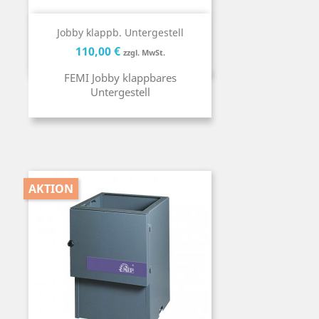
Jobby klappb. Untergestell
Preis
Preis
110,00 €
zzgl. MwSt.
FEMI Jobby klappbares
Untergestell
AKTION