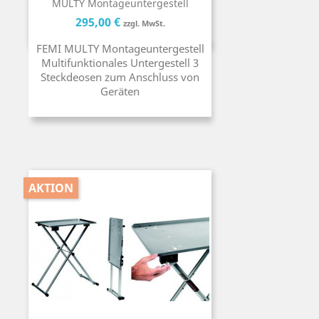
MULTY Montageuntergestell
Preis
Preis
295,00 €
zzgl. MwSt.
FEMI MULTY Montageuntergestell
Multifunktionales Untergestell 3
Steckdeosen zum Anschluss von
Geräten
AKTION