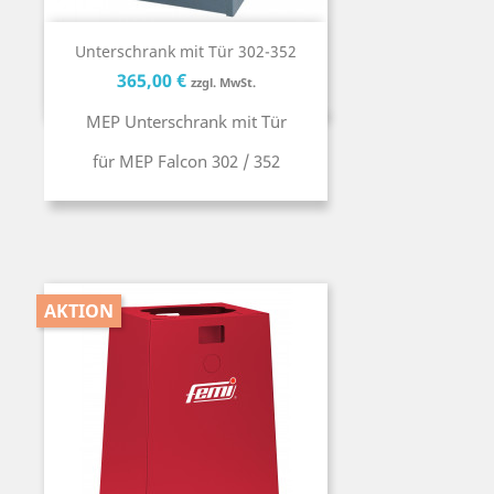
Unterschrank mit Tür 302-352
Preis
Preis
365,00 €
zzgl. MwSt.
MEP Unterschrank mit Tür
für MEP Falcon 302 / 352
AKTION