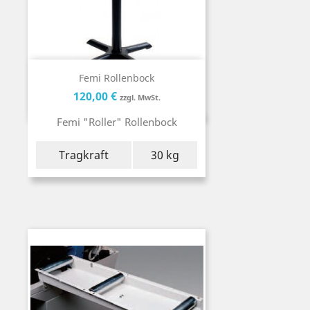
Femi Rollenbock
Preis
Preis
120,00 €
zzgl. MwSt.
Femi "Roller" Rollenbock
Tragkraft
30 kg