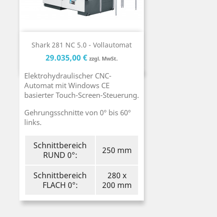
Shark 281 NC 5.0 - Vollautomat
Preis
Preis
29.035,00 €
zzgl. MwSt.
Elektrohydraulischer CNC-
Automat mit Windows CE
basierter Touch-Screen-Steuerung.
Gehrungsschnitte von 0° bis 60°
links.
Schnittbereich
250 mm
RUND 0°:
Schnittbereich
280 x
FLACH 0°:
200 mm