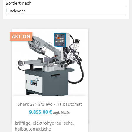
Sortiert nach:
AKTION
Shark 281 SXI evo - Halbautomat
Preis
Preis
9.855,00 €
zzgl. MwSt.
kräftige, elektrohydraulische,
halbautomatische