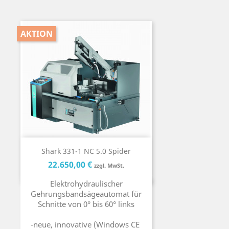
AKTION
Shark 331-1 NC 5.0 Spider
Preis
Preis
22.650,00 €
zzgl. MwSt.
Elektrohydraulischer
Gehrungsbandsägeautomat für
Schnitte von 0° bis 60° links
-neue, innovative (Windows CE