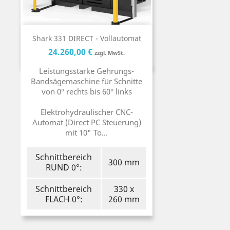
Shark 331 DIRECT - Vollautomat
Preis
Preis
24.260,00 €
zzgl. MwSt.
Leistungsstarke Gehrungs-
Bandsägemaschine für Schnitte
von 0° rechts bis 60° links
Elektrohydraulischer CNC-
Automat (Direct PC Steuerung)
mit 10" To...
Schnittbereich
300 mm
RUND 0°:
Schnittbereich
330 x
FLACH 0°:
260 mm