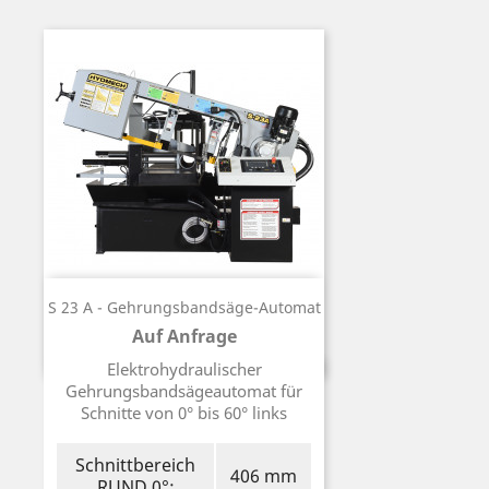
S 23 A - Gehrungsbandsäge-Automat
Auf Anfrage
Preis
Elektrohydraulischer
Gehrungsbandsägeautomat für
Schnitte von 0° bis 60° links
Schnittbereich
406 mm
RUND 0°: