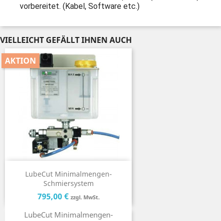
vorbereitet. (Kabel, Software etc.)
VIELLEICHT GEFÄLLT IHNEN AUCH
AKTION
LubeCut Minimalmengen-
Schmiersystem
Preis
Preis
795,00 €
zzgl. MwSt.
LubeCut Minimalmengen-