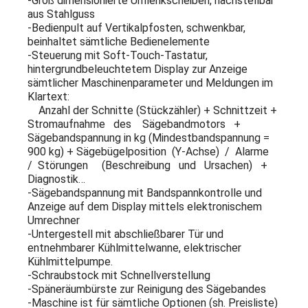
-Groß dimensionierte Umlenkscheiben, nachstellbar
aus Stahlguss
-Bedienpult auf Vertikalpfosten, schwenkbar,
beinhaltet sämtliche Bedienelemente
-Steuerung mit Soft-Touch-Tastatur,
hintergrundbeleuchtetem Display zur Anzeige
sämtlicher Maschinenparameter und Meldungen im
Klartext:
Anzahl der Schnitte (Stückzähler) + Schnittzeit +
Stromaufnahme des Sägebandmotors +
Sägebandspannung in kg (Mindestbandspannung =
900 kg) + Sägebügelposition (Y-Achse) / Alarme
/ Störungen (Beschreibung und Ursachen) +
Diagnostik…
-Sägebandspannung mit Bandspannkontrolle und
Anzeige auf dem Display mittels elektronischem
Umrechner
-Untergestell mit abschließbarer Tür und
entnehmbarer Kühlmittelwanne, elektrischer
Kühlmittelpumpe.
-Schraubstock mit Schnellverstellung
-Späneräumbürste zur Reinigung des Sägebandes
-Maschine ist für sämtliche Optionen (sh. Preisliste)