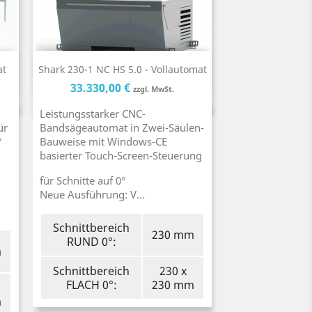
Kurzinfo

at
Shark 230-1 NC HS 5.0 - Vollautomat
is
Preis
Preis
33.330,00 €
zzgl. MwSt.
Leistungsstarker CNC-
ür
Bandsägeautomat in Zwei-Säulen-
°
Bauweise mit Windows-CE
basierter Touch-Screen-Steuerung
für Schnitte auf 0°
Neue Ausführung: V...
Schnittbereich
230 mm
RUND 0°:
m
Schnittbereich
230 x
FLACH 0°:
230 mm
m