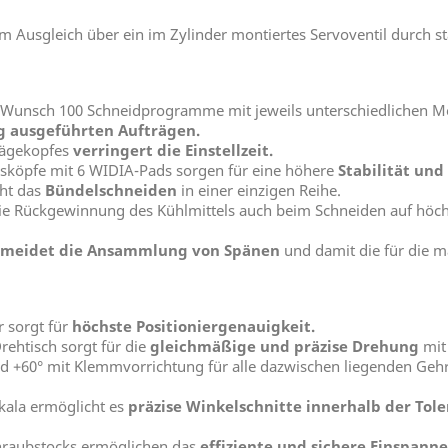
hem Ausgleich über ein im Zylinder montiertes Servoventil dur
auf Wunsch 100 Schneidprogramme mit jeweils unterschiedlichen
g ausgeführten Aufträgen.
 Sägekopfes
verringert die Einstellzeit.
ngsköpfe mit 6 WIDIA-Pads sorgen für eine höhere
Stabilität und
cht das
Bündelschneiden
in einer einzigen Reihe.
 die Rückgewinnung des Kühlmittels auch beim Schneiden auf hö
rmeidet die Ansammlung von Spänen
und damit die für die 
r sorgt für
höchste Positioniergenauigkeit.
rehtisch sorgt für die
gleichmäßige und präzise Drehung
mit
nd +60° mit Klemmvorrichtung für alle dazwischen liegenden Ge
skala ermöglicht es
präzise Winkelschnitte innerhalb der Tol
chraubstocks ermöglichen das
effiziente und sichere Einspan