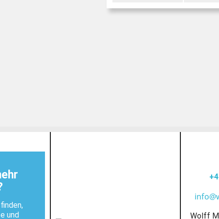
mehr
+4
?
info@
finden,
te und
Wolff M