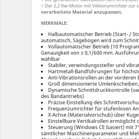
> Der 2,2 Kw-Motor mit Vektorumrichter zur s
verarbeitete Material anzupassen.
MERKMALE:
Halbautomatischer Betrieb (Start- / S
automatisch, Sägebogen wird zum Schnit
Vollautomatischer Betrieb (10 Program
Genauigkeit von ± 0,1/600 mm. Ausführun
wählbar
Stabiler, verwindungssteifer und vib
Hartmetall-Bandführungen für höchste
Anti-Vibrationsrollen an der vordere
Groß dimensionierte Umlenkscheiben, 
Dynamische Schnittdruckkontrolle (
des Bandantriebs)
Präzise Einstellung des Schnittvorsc
Frequenzumrichter für stufenlosen A
X-Achse (Materialvorschub) über Kuge
Einstellbare Vertikalrollen ermöglicht
Steuerung (Windows CE basiert) mit 7
sämtlicher Maschinenparameter und Meldu