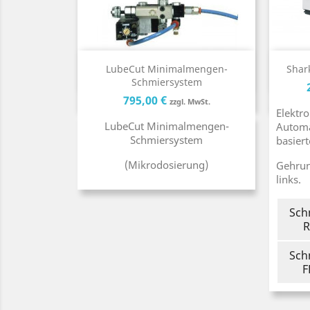
Kurzinfo

LubeCut Minimalmengen-
Shar
Schmiersystem
Preis
Preis
795,00 €
zzgl. MwSt.
Elektr
LubeCut Minimalmengen-
Automa
Schmiersystem
basier
(Mikrodosierung)
Gehrun
links.
Sch
R
Sch
F