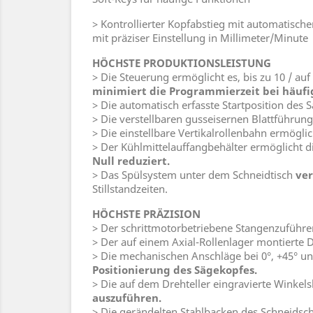
> Kontrollierter Kopfabstieg mit automatisc
mit präziser Einstellung in Millimeter/Minute
HÖCHSTE PRODUKTIONSLEISTUNG
> Die Steuerung ermöglicht es, bis zu 10 / 
minimiert die Programmierzeit bei häufi
> Die automatisch erfasste Startposition des
> Die verstellbaren gusseisernen Blattführu
> Die einstellbare Vertikalrollenbahn ermögli
> Der Kühlmittelauffangbehälter ermöglicht
Null reduziert.
> Das Spülsystem unter dem Schneidtisch
ve
Stillstandzeiten.
HÖCHSTE PRÄZISION
> Der schrittmotorbetriebene Stangenzuführe
> Der auf einem Axial-Rollenlager montierte D
> Die mechanischen Anschläge bei 0°, +45° u
Positionierung des Sägekopfes.
> Die auf dem Drehteller eingravierte Winkel
auszuführen.
> Die gerändelten Stahlbacken des Schneids