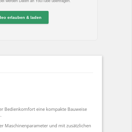
abei werden Daten an YouTube übertragen.
deo erlauben & laden
aler Bedienkomfort eine kompakte Bauweise
.
her Maschinenparameter und mit zusätzlichen