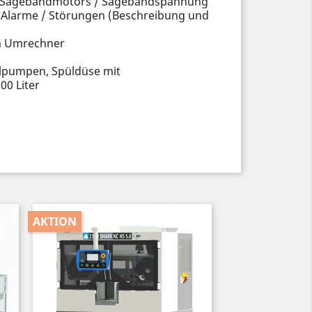
des Sägebandmotors / Sägebandspannung
/ Alarme / Störungen (Beschreibung und
em Umrechner
elpumpen, Spüldüse mit
0 Liter
AKTION