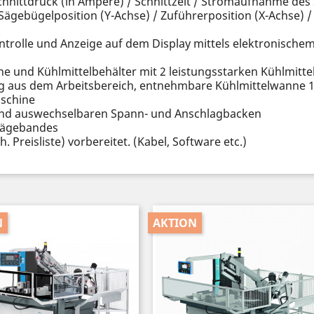
chnittdruck (in Ampère) / Schnittzeit / Stromaufnahme 
Sägebügelposition (Y-Achse) / Zuführerposition (X-Achse) 
olle und Anzeige auf dem Display mittels elektronisch
ne und Kühlmittelbehälter mit 2 leistungsstarken Kühlmitt
 aus dem Arbeitsbereich, entnehmbare Kühlmittelwanne 10
aschine
 und auswechselbaren Spann- und Anschlagbacken
Sägebandes
. Preisliste) vorbereitet. (Kabel, Software etc.)
N
AKTION