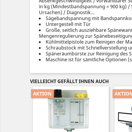
Absenkgeschwindigkeit / vorwählbarer S
in kg (Mindestbandspannung = 900 kg) / 
Ursachen) / Diagnostik…
Sägebandspannung mit Bandspannkontr
Untergestell mit Tür
Große, seitlich ausziehbare Spänewan
Mengenregulierung zur Spänebeseitigung
Kühlmittelpistole zum Reinigen der M
Schraubstock mit Schnellverstellung
Späneräumbürste zur Reinigung des 
Maschine ist für sämtliche Optionen (sh
VIELLEICHT GEFÄLLT IHNEN AUCH
AKTION
AKTIO