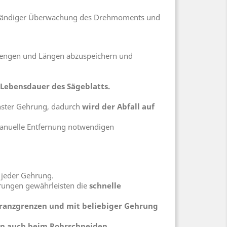
ch ständiger Überwachung des Drehmoments und
 Mengen und Längen abzuspeichern und
 Lebensdauer des Sägeblatts.
chster Gehrung, dadurch
wird der Abfall auf
manuelle Entfernung notwendigen
 jeder Gehrung.
hrungen gewährleisten die
schnelle
eranzgrenzen und mit beliebiger Gehrung
nen auch beim Rohrschneiden.