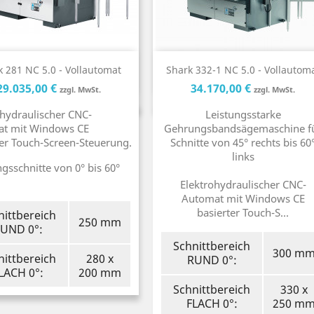
Kurzinfo
Kurzinfo


k 281 NC 5.0 - Vollautomat
Shark 332-1 NC 5.0 - Vollautom
Preis
Preis
Preis
Pre
29.035,00 €
34.170,00 €
zzgl. MwSt.
zzgl. MwSt.
ohydraulischer CNC-
Leistungsstarke
t mit Windows CE
Gehrungsbandsägemaschine f
ter Touch-Screen-Steuerung.
Schnitte von 45° rechts bis 60
links
gsschnitte von 0° bis 60°
Elektrohydraulischer CNC-
Automat mit Windows CE
basierter Touch-S...
nittbereich
250 mm
UND 0°:
Schnittbereich
300 m
nittbereich
280 x
RUND 0°:
LACH 0°:
200 mm
Schnittbereich
330 x
FLACH 0°:
250 m