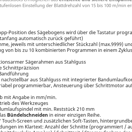
tufenlosen Einstellung der Blattdrehzahl von 15 bis 100 m/min e
topp-Position des Sägebogens wird über die Tastatur progra
tanfang automatisch zurück geführt)
me, jeweils mit unterschiedlicher Stückzahl (max.9999) un
g von bis zu 10 kombinierten Programmen in einem Zyklus.
rationsarmer Sägerahmen aus Stahlguss
 Schnittpräzision
n Bandführung
nachstellbar aus Stahlguss mit integrierter Bandumlaufkon
variabel programmierbar, Ansteuerung über Schrittmotor
hub mit Angabe in mm/min.
ntrieb des Werkzeuges
lumlaufspindel mit min. Reststück 210 mm
 das
Bündelschneiden
in einer einzigen Reihe.
" Touch-Screen und zusätzlichen Soft-Tasten, hintergrundb
ngen im Klartext: Anzahl der Schnitte (programmiert / au