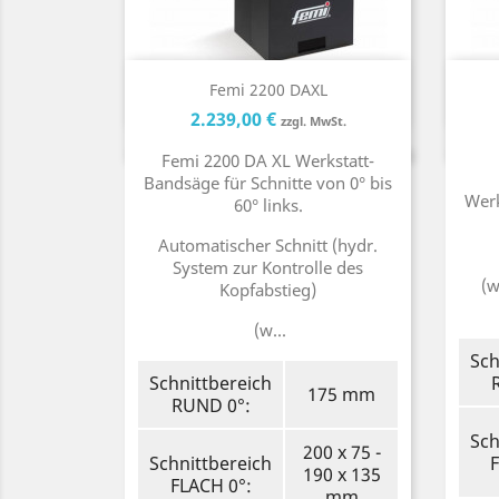
Kurzinfo

Femi 2200 DAXL
Preis
Preis
2.239,00 €
zzgl. MwSt.
Femi 2200 DA XL Werkstatt-
Bandsäge für Schnitte von 0° bis
Werk
60° links.
Automatischer Schnitt (hydr.
System zur Kontrolle des
(w
Kopfabstieg)
(w...
Sch
Schnittbereich
175 mm
RUND 0°:
Sch
200 x 75 -
Schnittbereich
190 x 135
FLACH 0°:
mm