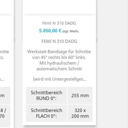
Kurzinfo

Femi N 310 DADG
reis
Preis
Preis
5.850,00 €
zzgl. MwSt.
FEMI N 310 DADG
nitte
Werkstatt-Bandsäge für Schnitte
ks.
von 45° rechts bis 60° links.
Mit hydraulischem /
automatischem Schnitt
...
(wird mit Untergestellges...
Schnittbereich
mm
255 mm
RUND 0°:
8 /
Schnittbereich
320 x
 70
FLACH 0°:
200 mm
m