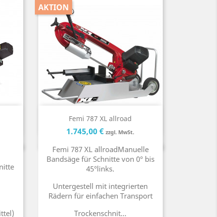
AKTION
Kurzinfo

Femi 787 XL allroad
reis
Preis
Preis
1.745,00 €
zzgl. MwSt.
Femi 787 XL allroadManuelle
Bandsäge für Schnitte von 0° bis
itte
45°links.
Untergestell mit integrierten
Rädern für einfachen Transport
ttel)
Trockenschnit...