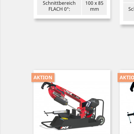
Schnittbereich
100 x 85
FLACH 0°:
mm
Sc
AKTION
AKTI