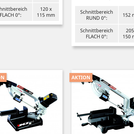
hnittbereich
120 x
Schnittbereich
FLACH 0°:
115 mm
152
RUND 0°:
Schnittbereich
205
FLACH 0°:
150
ON
AKTION