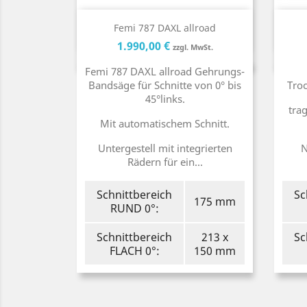
Kurzinfo

Femi 787 DAXL allroad
Preis
Preis
1.990,00 €
zzgl. MwSt.
Femi 787 DAXL allroad Gehrungs-
Bandsäge für Schnitte von 0° bis
Troc
45°links.
tra
Mit automatischem Schnitt.
Untergestell mit integrierten
N
Rädern für ein...
Schnittbereich
Sc
175 mm
RUND 0°:
Schnittbereich
213 x
Sc
FLACH 0°:
150 mm