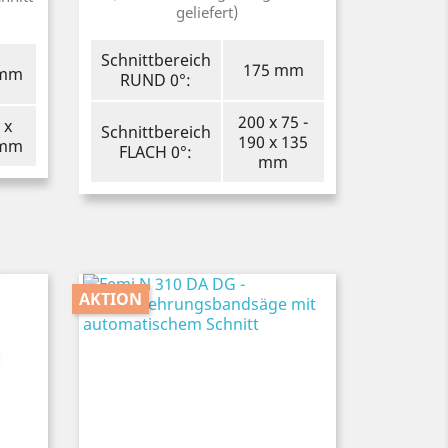
geliefert)
Schnittbereich
175 mm
 mm
RUND 0°:
200 x 75 -
 x
Schnittbereich
190 x 135
 mm
FLACH 0°:
mm
AKTION