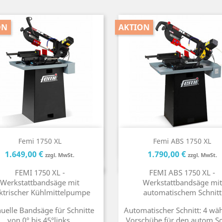
ON
AKTION
Kurzinfo
Kurzinfo


Femi 1750 XL
Femi ABS 1750 XL
Preis
Preis
Preis
P
1.649,00 €
1.790,00 €
zzgl. MwSt.
zzgl. MwSt.
FEMI 1750 XL -
FEMI ABS 1750 XL -
Werkstattbandsäge mit
Werkstattbandsäge mit
ktrischer Kühlmittelpumpe
automatischem Schnitt
elle Bandsäge für Schnitte
Automatischer Schnitt: 4 wä
von 0° bis 45°links.
Vorschübe für den autom.Sc