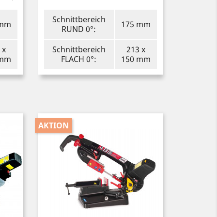
Schnittbereich
 mm
175 mm
RUND 0°:
 x
Schnittbereich
213 x
 mm
FLACH 0°:
150 mm
AKTION