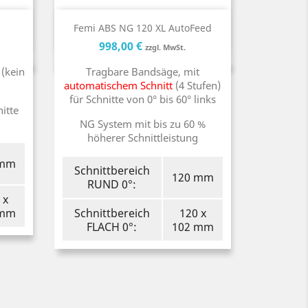
Kurzinfo

Femi ABS NG 120 XL AutoFeed
reis
Preis
Preis
998,00 €
zzgl. MwSt.
(kein
Tragbare Bandsäge, mit
automatischem Schnitt
(4 Stufen)
für Schnitte von 0° bis 60° links
itte
NG System mit bis zu 60 %
höherer Schnittleistung
 mm
Schnittbereich
120 mm
RUND 0°:
 x
 mm
Schnittbereich
120 x
FLACH 0°:
102 mm