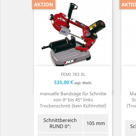
AKTION
AKTI
Kurzinfo

FEMI 783 XL
Preis
Preis
535,00 €
zzgl. MwSt.
manuelle Bandsäge für Schnitte
Ma
von 0° bis 45° links
Sc
Trockenschnitt (kein Kühlmittel)
(Tro
Schnittbereich
105 mm
RUND 0°:
Sc