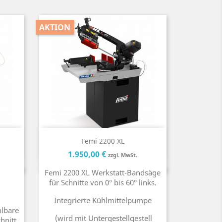
AKTION
Kurzinfo

Femi 2200 XL
reis
Preis
Preis
1.950,00 €
zzgl. MwSt.
Femi 2200 XL Werkstatt-Bandsäge
für Schnitte von 0° bis 60° links.
Integrierte Kühlmittelpumpe
hlbare
(wird mit Untergestellgestell
hnitt