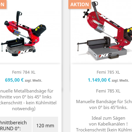
ON
AKTION
Kurzinfo
Kurzinfo


Femi 784 XL
Femi 785 XL
Preis
Preis
Preis
P
695,00 €
1.149,00 €
zzgl. MwSt.
zzgl. MwSt.
nuelle Metallbandsäge für
Femi 785 XL
hnitte von 0° bis 45° links
Manuelle Bandsäge für Schn
ckenschnitt - kein Kühlmittel
von 0° bis 45°links.
notwendig)
Ideal zum Sägen
hnittbereich
von Kabelkanälen !
120 mm
RUND 0°:
Trockenschnitt (kein Kühlmi