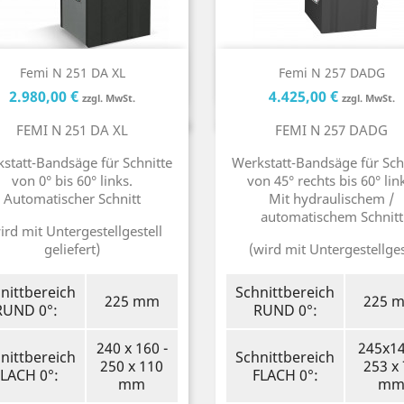
Kurzinfo
Kurzinfo


Femi N 251 DA XL
Femi N 257 DADG
Preis
Preis
Preis
P
2.980,00 €
4.425,00 €
zzgl. MwSt.
zzgl. MwSt.
FEMI N 251 DA XL
FEMI N 257 DADG
statt-Bandsäge für Schnitte
Werkstatt-Bandsäge für Sch
von 0° bis 60° links.
von 45° rechts bis 60° lin
Automatischer Schnitt
Mit hydraulischem /
automatischem Schnitt
ird mit Untergestellgestell
geliefert)
(wird mit Untergestellges
nittbereich
Schnittbereich
225 mm
225 
RUND 0°:
RUND 0°:
240 x 160 -
245x14
nittbereich
Schnittbereich
250 x 110
253 x
FLACH 0°:
FLACH 0°:
mm
m