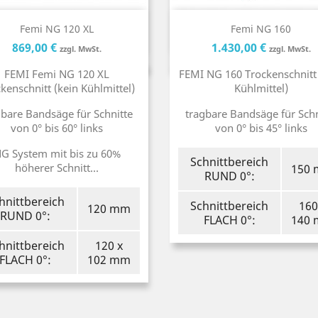
Kurzinfo
Kurzinfo


Femi NG 120 XL
Femi NG 160
Preis
Preis
Preis
P
869,00 €
1.430,00 €
zzgl. MwSt.
zzgl. MwSt.
FEMI Femi NG 120 XL
FEMI NG 160 Trockenschnitt 
kenschnitt (kein Kühlmittel)
Kühlmittel)
gbare Bandsäge für Schnitte
tragbare Bandsäge für Schn
von 0° bis 60° links
von 0° bis 45° links
G System mit bis zu 60%
Schnittbereich
höherer Schnitt...
150
RUND 0°:
hnittbereich
Schnittbereich
160
120 mm
RUND 0°:
FLACH 0°:
140
hnittbereich
120 x
FLACH 0°:
102 mm