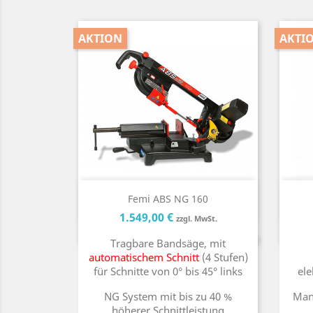
AKTION
AKTI
Kurzinfo

Femi ABS NG 160
Preis
Preis
1.549,00 €
zzgl. MwSt.
Tragbare Bandsäge, mit
automatischem Schnitt
(4 Stufen)
für Schnitte von 0° bis 45° links
ele
NG System mit bis zu 40 %
Manu
höherer Schnittleistung