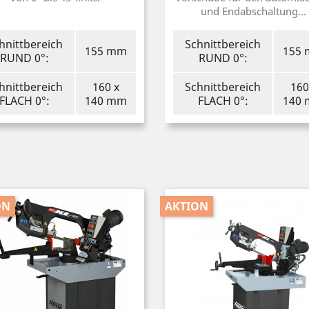
und Endabschaltung...
hnittbereich
Schnittbereich
155 mm
155
RUND 0°:
RUND 0°:
hnittbereich
160 x
Schnittbereich
160
FLACH 0°:
140 mm
FLACH 0°:
140
ON
AKTION