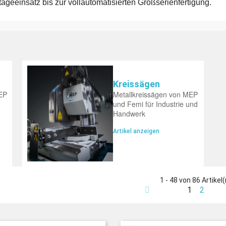
geeinsatz bis zur vollautomatisierten Großserienfertigung.
Kreissägen
EP
Metallkreissägen von MEP
und Femi für Industrie und
Handwerk
Artikel anzeigen
1 - 48 von 86 Artikel(
1
2