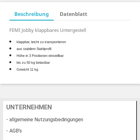
Beschreibung
Datenblatt
FEMI Jobby klappbares Untergestell
klappbar, leicht zu transportieren
aus stabilem Stahlprofil
Höhe in 3 Positionen einstellbar
bis zu 50 kg belastbar
Gewicht 11 kg
UNTERNEHMEN
- allgemeine Nutzungsbedingungen
- AGB's