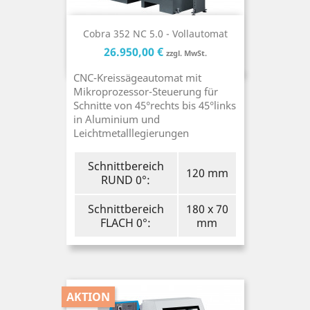
Cobra 352 NC 5.0 - Vollautomat
Preis
Preis
26.950,00 €
zzgl. MwSt.
CNC-Kreissägeautomat mit
Mikroprozessor-Steuerung für
Schnitte von 45°rechts bis 45°links
in Aluminium und
Leichtmetalllegierungen
Schnittbereich
120 mm
RUND 0°:
Schnittbereich
180 x 70
FLACH 0°:
mm
AKTION