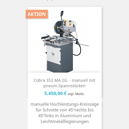
AKTION
Cobra 352 MA 2G. - manuell mit
pneum.Spannstöcken
Preis
Preis
5.450,00 €
zzgl. MwSt.
manuelle Hochleistungs-Kreissäge
für Schnitte von 45°rechts bis
45°links in Aluminium und
Leichtmetalllegierungen