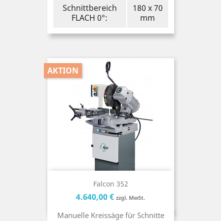
Schnittbereich
180 x 70
FLACH 0°:
mm
AKTION
Falcon 352
Preis
Preis
4.640,00 €
zzgl. MwSt.
Manuelle Kreissäge für Schnitte