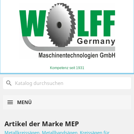
Kompetenz seit 1931
search
MENÜ
Artikel der Marke MEP
Metallkreissägen
,
Metallbandsägen
,
Kreissägen für