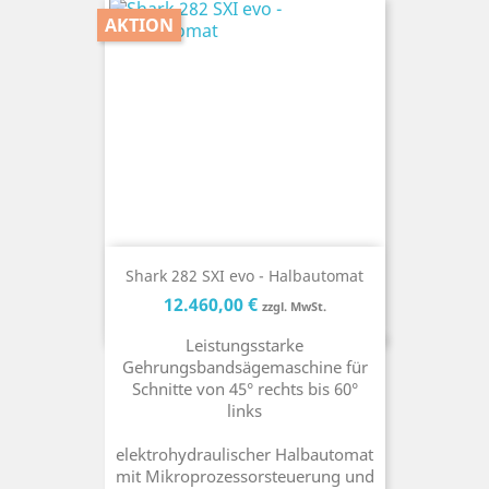
AKTION
Shark 282 SXI evo - Halbautomat
Preis
Preis
12.460,00 €
zzgl. MwSt.
Leistungsstarke
Gehrungsbandsägemaschine für
Schnitte von 45° rechts bis 60°
links
elektrohydraulischer Halbautomat
mit Mikroprozessorsteuerung und