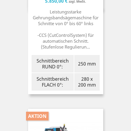
Preis
Preis
5.850,00 €
zzgl. MwSt.
Leistungsstarke
Gehrungsbandsägemaschine für
Schnitte von 0° bis 60° links
-CCS (CutControlSystem) für
automatischen Schnitt.
(Stufenlose Regulierun...
Schnittbereich
250 mm
RUND 0°:
Schnittbereich
280 x
FLACH 0°:
200 mm
AKTION