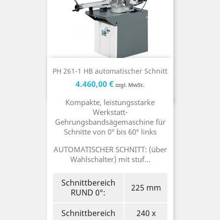
PH 261-1 HB automatischer Schnitt
Preis
Preis
4.460,00 €
zzgl. MwSt.
Kompakte, leistungsstarke
Werkstatt-
Gehrungsbandsägemaschine für
Schnitte von 0° bis 60° links
AUTOMATISCHER SCHNITT: (über
Wahlschalter) mit stuf...
Schnittbereich
225 mm
RUND 0°:
Schnittbereich
240 x