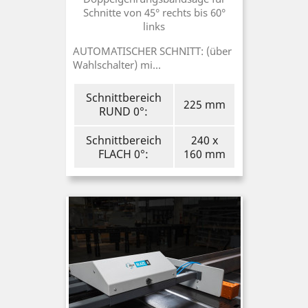
Schnitte von 45° rechts bis 60°
links
AUTOMATISCHER SCHNITT: (über
Wahlschalter) mi...
Schnittbereich
225 mm
RUND 0°:
Schnittbereich
240 x
FLACH 0°:
160 mm