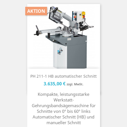
AKTION
PH 211-1 HB automatischer Schnitt
Preis
Preis
3.635,00 €
zzgl. MwSt.
Kompakte, leistungsstarke
Werkstatt-
Gehrungsbandsägemaschine für
Schnitte von 0° bis 60° links
Automatischer Schnitt (HB) und
manueller Schnitt