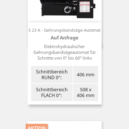
S 23 A - Gehrungsbandsäge-Automat
Auf Anfrage
Preis
Elektrohydraulischer
Gehrungsbandsägeautomat für
Schnitte von 0° bis 60° links
Schnittbereich
406 mm
RUND 0°:
Schnittbereich
508 x
FLACH 0°:
406 mm
AKTION