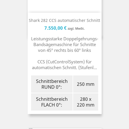
Shark 282 CCS automatischer Schnitt
Preis
Preis
7.550,00 €
zzgl. MwSt.
Leistungsstarke Doppelgehrungs-
Bandsägemaschine für Schnitte
von 45° rechts bis 60° links
CCS (CutControlSystem) für
automatischen Schnitt. (Stufenl...
Schnittbereich
250 mm
RUND 0°:
Schnittbereich
280 x
FLACH 0°:
220 mm