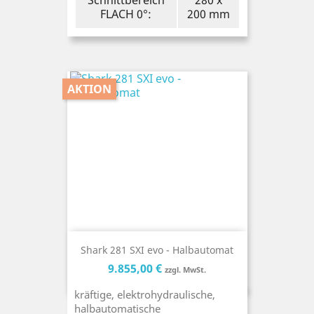
Schnittbereich
280 x
FLACH 0°:
200 mm
AKTION
Shark 281 SXI evo - Halbautomat
Preis
Preis
9.855,00 €
zzgl. MwSt.
kräftige, elektrohydraulische,
halbautomatische