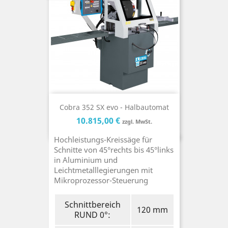
Cobra 352 SX evo - Halbautomat
Preis
Preis
10.815,00 €
zzgl. MwSt.
Hochleistungs-Kreissäge für
Schnitte von 45°rechts bis 45°links
in Aluminium und
Leichtmetalllegierungen mit
Mikroprozessor-Steuerung
Schnittbereich
120 mm
RUND 0°: