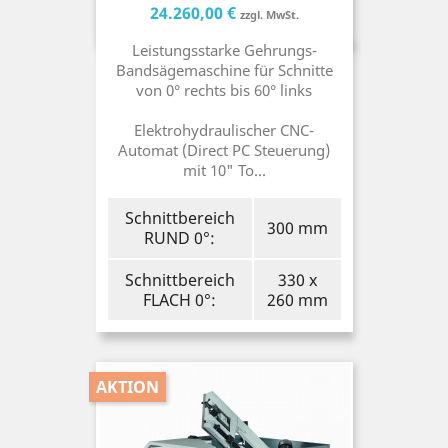
Preis
Preis
24.260,00 €
zzgl. MwSt.
Leistungsstarke Gehrungs-
Bandsägemaschine für Schnitte
von 0° rechts bis 60° links
Elektrohydraulischer CNC-
Automat (Direct PC Steuerung)
mit 10" To...
Schnittbereich
300 mm
RUND 0°:
Schnittbereich
330 x
FLACH 0°:
260 mm
AKTION