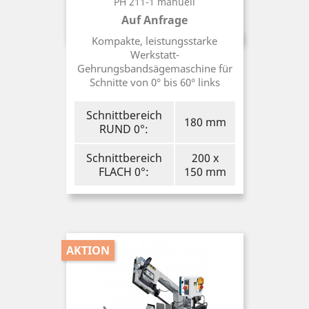
PH 211-1 manuell
Auf Anfrage
Preis
Kompakte, leistungsstarke
Werkstatt-
Gehrungsbandsägemaschine für
Schnitte von 0° bis 60° links
Schnittbereich
180 mm
RUND 0°:
Schnittbereich
200 x
FLACH 0°:
150 mm
AKTION