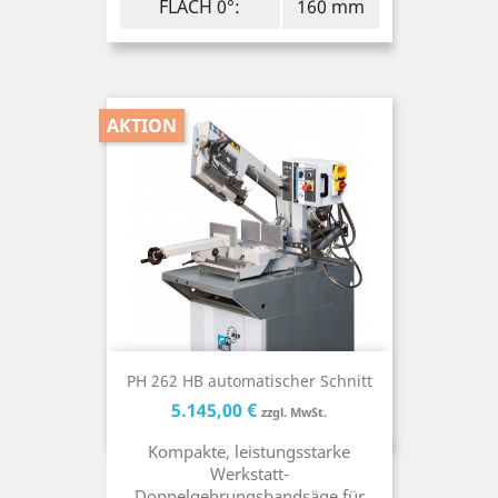
FLACH 0°:
160 mm
AKTION
PH 262 HB automatischer Schnitt
Preis
Preis
5.145,00 €
zzgl. MwSt.
Kompakte, leistungsstarke
Werkstatt-
Doppelgehrungsbandsäge für