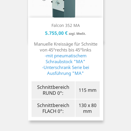
Falcon 352 MA
Preis
Preis
5.755,00 €
zzgl. MwSt.
Manuelle Kreissäge für Schnitte
von 45°rechts bis 45°links
-mit pneumatischem
Schraubstock "MA"
-Unterschrank Serie bei
Ausführung "MA"
Schnittbereich
115 mm
RUND 0°:
Schnittbereich
130 x 80
FLACH 0°:
mm