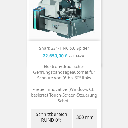
Shark 331-1 NC 5.0 Spider
Preis
Preis
22.650,00 €
zzgl. MwSt.
Elektrohydraulischer
Gehrungsbandsägeautomat für
Schnitte von 0° bis 60° links
-neue, innovative (Windows CE
basierte) Touch-Screen-Steuerung
-Schni...
Schnittbereich
300 mm
RUND 0°: