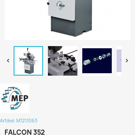


Artikel: M121.1063
FALCON 352