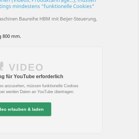
ionen (Videos, Produktanfrage...), müssen
ttings mindestens "funktionelle Cookies"
schinen Baureihe HBM mit Beijer-Steuerung,
ag 800 mm.
🎥 VIDEO
 für YouTube erforderlich
eo anzusehen, müssen funktionelle Cookies
abei werden Daten an YouTube übertragen.
deo erlauben & laden