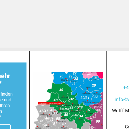
mehr
?
+4
finden,
info@
te und
Ihren
Wolff M
n
?
G