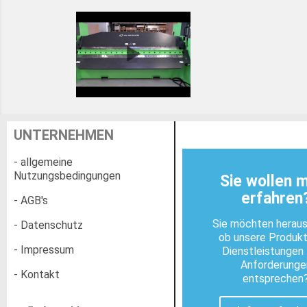
UNTERNEHMEN
- allgemeine
Nutzungsbedingungen
Sie wollen 
erfahren
- AGB's
Sie möchten heraus
- Datenschutz
ob unsere Produk
- Impressum
Dienstleistungen 
Anforderunge
- Kontakt
entsprechen