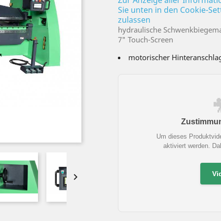
Zur Anzeige aller Informat
Sie unten in den Cookie-Se
zulassen
hydraulische Schwenkbiegema
7" Touch-Screen
motorischer Hinteranschl
Zustimmung
Um dieses Produktvid
aktiviert werden. D
Vi
