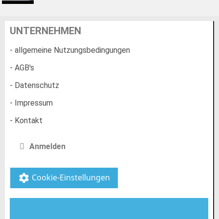
UNTERNEHMEN
- allgemeine Nutzungsbedingungen
- AGB's
- Datenschutz
- Impressum
- Kontakt
Anmelden
Cookie-Einstellungen
settings