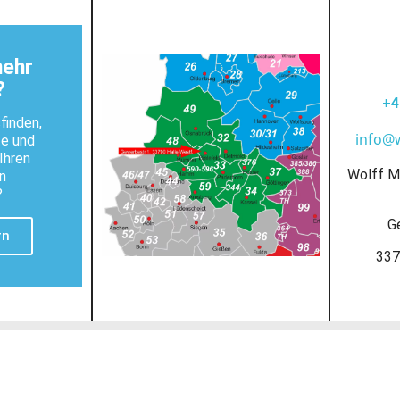
mehr
?
+4
finden,
info@
te und
Ihren
Wolff M
n
?
G
rn
337