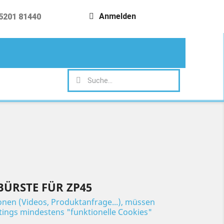
Anmelden
5201 81440
search
ÜRSTE FÜR ZP45
ionen (Videos, Produktanfrage...), müssen
ttings mindestens "funktionelle Cookies"