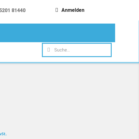
Anmelden
5201 81440
search
wSt.