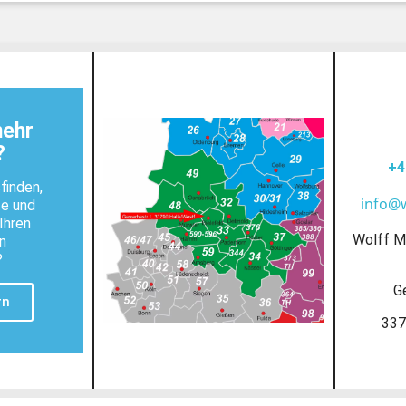
mehr
?
+4
finden,
info@
te und
Ihren
Wolff M
n
?
G
rn
337