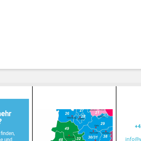
mehr
?
+4
finden,
info@
te und