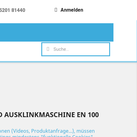
Anmelden
5201 81440
search
D AUSKLINKMASCHINE EN 100
ionen (Videos, Produktanfrage...), müssen