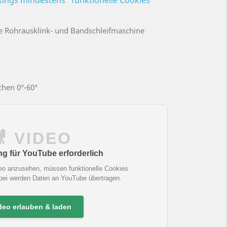
ttings mindestens "funktionelle Cookies"
le Rohrausklink- und Bandschleifmaschine
chen 0°-60°
🎥 VIDEO
 für YouTube erforderlich
eo anzusehen, müssen funktionelle Cookies
abei werden Daten an YouTube übertragen.
deo erlauben & laden