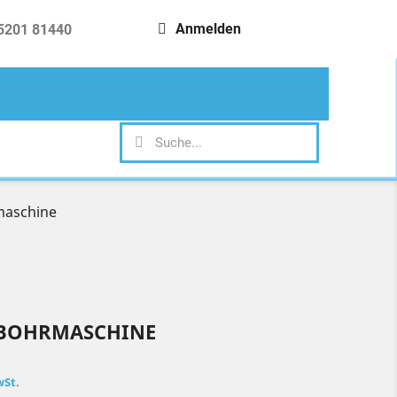
Anmelden
5201 81440
search
maschine
ENBOHRMASCHINE
wSt.