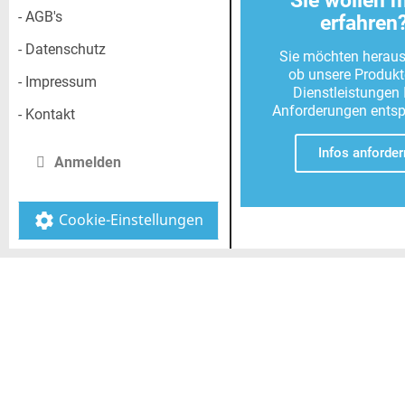
Sie wollen 
- AGB's
erfahren
- Datenschutz
Sie möchten heraus
ob unsere Produk
- Impressum
Dienstleistungen 
Anforderungen ents
- Kontakt
Infos anforder
Anmelden
Cookie-Einstellungen
settings