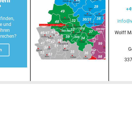
mehr
?
+4
finden,
info@
te und
Ihren
Wolff M
prechen?
G
n
337