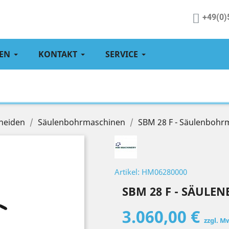
+49(0)
EN
KONTAKT
SERVICE
neiden
Säulenbohrmaschinen
SBM 28 F - Säulenbohr
Artikel: HM06280000
SBM 28 F - SÄUL
3.060,00 €
zzgl. M