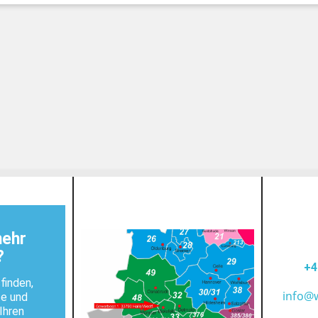
mehr
?
+4
finden,
info@
te und
Ihren