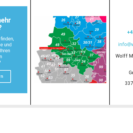
mehr
?
+4
finden,
info@
te und
Ihren
Wolff M
n
?
G
rn
337