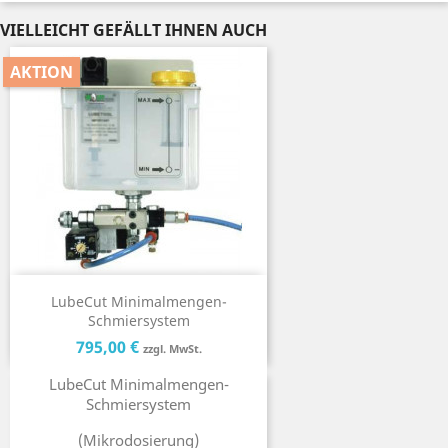
VIELLEICHT GEFÄLLT IHNEN AUCH
AKTION
LubeCut Minimalmengen-
Schmiersystem
Preis
Preis
795,00 €
zzgl. MwSt.
LubeCut Minimalmengen-
Schmiersystem
(Mikrodosierung)