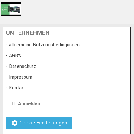
UNTERNEHMEN
- allgemeine Nutzungsbedingungen
- AGB's
- Datenschutz
- Impressum
- Kontakt
Anmelden
Cookie-Einstellungen
settings