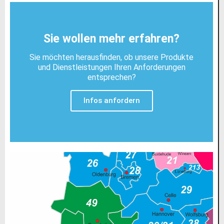
Sie wollen mehr erfahren?
Sie möchten herausfinden, ob unsere Produkte
und Dienstleistungen Ihren Anforderungen
entsprechen?
Infos anfordern