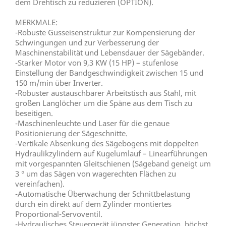
dem Drehtisch zu reduzieren (OPTION).
MERKMALE:
-Robuste Gusseisenstruktur zur Kompensierung der
Schwingungen und zur Verbesserung der
Maschinenstabilität und Lebensdauer der Sägebänder.
-Starker Motor von 9,3 KW (15 HP) – stufenlose
Einstellung der Bandgeschwindigkeit zwischen 15 und
150 m/min über Inverter.
-Robuster austauschbarer Arbeitstisch aus Stahl, mit
großen Langlöcher um die Späne aus dem Tisch zu
beseitigen.
-Maschinenleuchte und Laser für die genaue
Positionierung der Sägeschnitte.
-Vertikale Absenkung des Sägebogens mit doppelten
Hydraulikzylindern auf Kugelumlauf – Linearführungen
mit vorgespannten Gleitschienen (Sägeband geneigt um
3 ° um das Sägen von wagerechten Flächen zu
vereinfachen).
-Automatische Überwachung der Schnittbelastung
durch ein direkt auf dem Zylinder montiertes
Proportional-Servoventil.
-Hydraulisches Steuergerät jüngster Generation, höchst