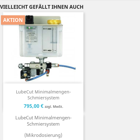
VIELLEICHT GEFÄLLT IHNEN AUCH
AKTION
LubeCut Minimalmengen-
Schmiersystem
Preis
Preis
795,00 €
zzgl. MwSt.
LubeCut Minimalmengen-
Schmiersystem
(Mikrodosierung)