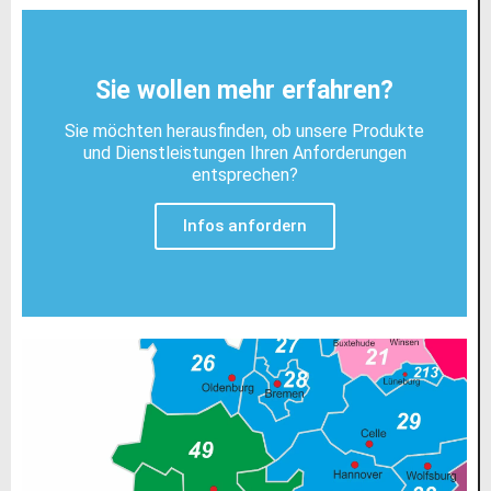
Sie wollen mehr erfahren?
Sie möchten herausfinden, ob unsere Produkte
und Dienstleistungen Ihren Anforderungen
entsprechen?
Infos anfordern