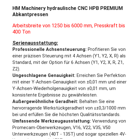
HM Machinery hydraulische CNC HPB PREMIUM
Abkantpressen
Arbeitsbreite von 1250 bis 6000 mm, Presskraft bis
400 Ton
Serienausstattung:
Professionelle Achsensteuerung:
Profitieren Sie von
einer präzisen Steuerung mit 4 Achsen (Y1, Y2, X, R) als
Standard, mit der Option für 6 Achsen (Y1, Y2, X, R, Z1,
Z2).
Ungeschlagene Genauigkeit:
Erreichen Sie Perfektion
mit einer Y-Achsen-Genauigkeit von ±0,01 mm und einer
Y-Achsen-Wiederholgenauigkeit von ±0,01 mm, um
konsistente Ergebnisse zu gewährleisten.
Außergewöhnliche Geradheit:
Behalten Sie eine
hervorragende Werkstückgeradheit von ≤±0,3/1000 mm
bei und erfüllen Sie die höchsten Qualitätsstandards.
Umfassende Werkzeugausstattung:
Verwendung von
Promecam-Oberwerkzeugen, V16, V22, V35, V50
Unterwerkzeugen (40T - 135T) und sogar speziellen 4V-