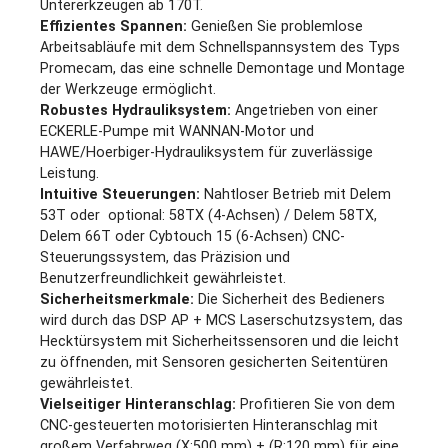
Untererkzeugen ab 170T.
Effizientes Spannen:
Genießen Sie problemlose
Arbeitsabläufe mit dem Schnellspannsystem des Typs
Promecam, das eine schnelle Demontage und Montage
der Werkzeuge ermöglicht.
Robustes Hydrauliksystem:
Angetrieben von einer
ECKERLE-Pumpe mit WANNAN-Motor und
HAWE/Hoerbiger-Hydrauliksystem für zuverlässige
Leistung.
Intuitive Steuerungen:
Nahtloser Betrieb mit Delem
53T oder optional: 58TX (4-Achsen) / Delem 58TX,
Delem 66T oder Cybtouch 15 (6-Achsen) CNC-
Steuerungssystem, das Präzision und
Benutzerfreundlichkeit gewährleistet.
Sicherheitsmerkmale:
Die Sicherheit des Bedieners
wird durch das DSP AP + MCS Laserschutzsystem, das
Hecktürsystem mit Sicherheitssensoren und die leicht
zu öffnenden, mit Sensoren gesicherten Seitentüren
gewährleistet.
Vielseitiger Hinteranschlag:
Profitieren Sie von dem
CNC-gesteuerten motorisierten Hinteranschlag mit
großem Verfahrweg (X:500 mm) + (R:120 mm) für eine